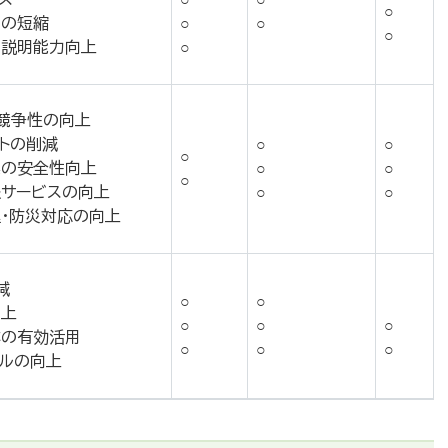
○
間の短縮
○
○
○
の説明能力向上
○
競争性の向上
トの削減
○
○
○
業の安全性向上
○
○
○
サービスの向上
○
○
・防災対応の向上
減
○
○
向上
○
○
○
本の有効活用
○
○
○
ルの向上