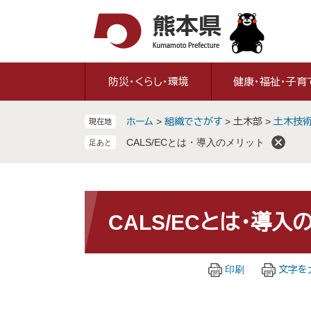
ペ
メ
ー
ニ
ジ
ュ
の
ー
先
を
防災・くらし・環境
健康・福祉・子育
頭
飛
で
ば
ホーム
>
組織でさがす
>
土木部
>
土木技
現在地
す
し
。
て
CALS/ECとは・導入のメリット
本
文
へ
本
文
CALS/ECとは・導入
印刷
文字を