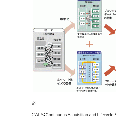
※
ＣＡＬＳ：Continuous Acquisition and Lifecycle 