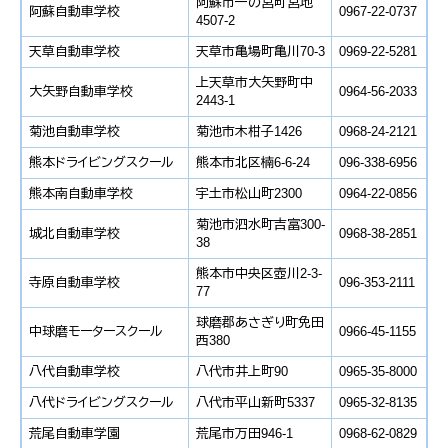
阿蘇市一の宮町宮地
阿蘇自動車学校
0967-22-0737
4507-2
天草自動車学校
天草市亀場町亀川70-3
0969-22-5281
上天草市大矢野町中
大矢野自動車学校
0964-56-2033
2443-1
菊池自動車学校
菊池市木柑子1426
0968-24-2121
熊本ドライビングスクール
熊本市北区楠6-6-24
096-338-6956
熊本南自動車学校
宇土市松山町2300
0964-22-0856
菊池市泗水町吉富300-
城北自動車学校
0968-38-2851
38
熊本市中央区壺川2-3-
寺原自動車学校
096-353-2111
77
球磨郡あさぎり町免田
中球磨モータースクール
0966-45-1155
西380
八代自動車学校
八代市井上町90
0965-35-8000
八代ドライビングスクール
八代市平山新町5337
0965-32-8135
荒尾自動車学園
荒尾市万田946-1
0968-62-0829