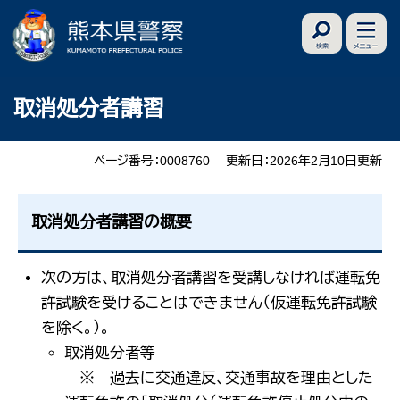
ペ
メ
ー
ニ
ジ
ュ
の
ー
本
取消処分者講習
先
を
文
頭
飛
で
ば
ページ番号：0008760
更新日：2026年2月10日更新
す
し
。
て
取消処分者講習の概要
本
文
次の方は、取消処分者講習を受講しなければ運転免
へ
許試験を受けることはできません（仮運転免許試験
を除く。）。
取消処分者等
※ 過去に交通違反、交通事故を理由とした