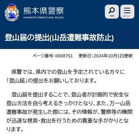
ペ
メ
ー
ニ
ジ
ュ
の
ー
本
登山届の提出(山岳遭難事故防止)
先
を
文
頭
飛
で
ば
ページ番号：0008751
更新日：2024年10月1日更新
す
し
県警では、県内での登山を予定されている方々に
。
て
「登山届」の提出をお願いしております。
本
文
登山届を提出することで、登山者が計画的で安全な
へ
登山方法を自ら考えるきっかけとなり、また、万一山岳
遭難事故が発生した際には、その情報が、警察等の機関
が迅速な捜索・救出を行うための貴重な手がかりとな
ります。