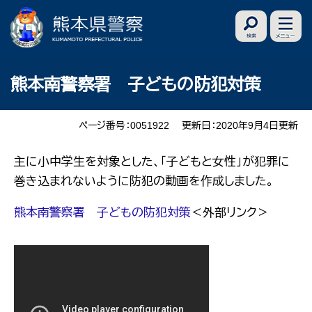
ペ
メ
ー
ニ
ジ
ュ
の
ー
本
熊本南警察署 子どもの防犯対策
先
を
文
頭
飛
で
ば
ページ番号：0051922
更新日：2020年9月4日更新
す
し
主に小中学生を対象とした、「子どもと女性」が犯罪に
。
て
巻き込まれないように防犯の動画を作成しました。
本
文
熊本南警察署 子どもの防犯対策​
＜外部リンク＞
へ