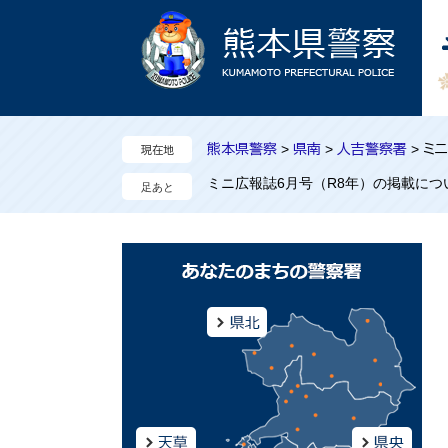
ペ
メ
ー
ニ
ジ
ュ
の
ー
先
を
頭
飛
熊本県警察
>
県南
>
人吉警察署
>
ミニ
現在地
で
ば
す
し
ミニ広報誌6月号（R8年）の掲載に
。
て
本
文
へ