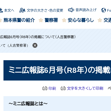
音声読み上げ
本文へ
文字の大きさ・色の変更
Fo
熊本県警の紹介
警察署
安心な暮らし
交
広報誌6月号（R8年）の掲載について（人吉警察署）
ついて（人吉警察署）
本
ミニ広報誌6月号（R8年）の掲
文
印刷
文字を大きくして印刷
ペ
～ミニ広報誌とは～