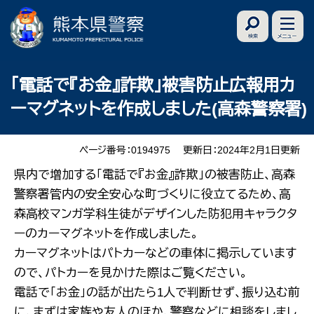
ペ
メ
ー
ニ
ジ
ュ
の
ー
本
「電話で『お金』詐欺」被害防止広報用カ
先
を
文
ーマグネットを作成しました(高森警察署)
頭
飛
で
ば
す
し
ページ番号：0194975
更新日：2024年2月1日更新
。
て
県内で増加する「電話で『お金』詐欺」の被害防止、高森
本
警察署管内の安全安心な町づくりに役立てるため、高
文
森高校マンガ学科生徒がデザインした防犯用キャラクタ
へ
ーのカーマグネットを作成しました。
カーマグネットはパトカーなどの車体に掲示しています
ので、パトカーを見かけた際はご覧ください。
電話で「お金」の話が出たら1人で判断せず、振り込む前
に、まずは家族や友人のほか、警察などに相談をしまし