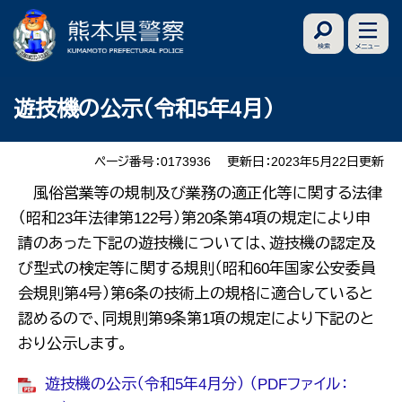
ペ
メ
ー
ニ
ジ
ュ
の
ー
本
遊技機の公示（令和5年4月）
先
を
文
頭
飛
で
ば
ページ番号：0173936
更新日：2023年5月22日更新
す
し
風俗営業等の規制及び業務の適正化等に関する法律
。
て
（昭和23年法律第122号）第20条第4項の規定により申
本
請のあった下記の遊技機については、遊技機の認定及
文
び型式の検定等に関する規則（昭和60年国家公安委員
へ
会規則第4号）第6条の技術上の規格に適合していると
認めるので、同規則第9条第1項の規定により下記のと
おり公示します。
遊技機の公示（令和5年4月分） （PDFファイル：