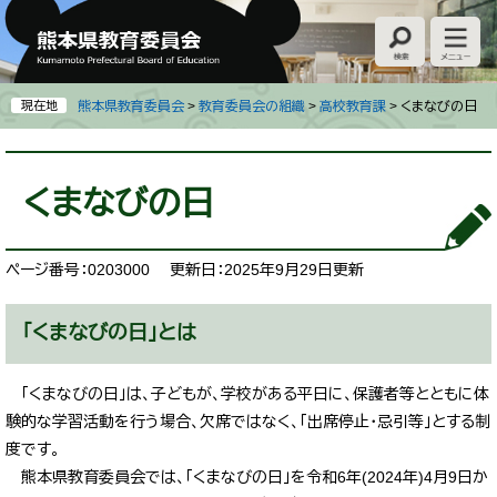
ペ
メ
ー
ニ
ジ
ュ
の
ー
先
を
現在地
熊本県教育委員会
>
教育委員会の組織
>
高校教育課
>
くまなびの日
頭
飛
で
ば
本
す
し
文
くまなびの日
。
て
本
文
へ
ページ番号：0203000
更新日：2025年9月29日更新
「くまなびの日」とは
「くまなびの日」は、子どもが、学校がある平日に、保護者等とともに体
験的な学習活動を行う場合、欠席ではなく、「出席停止・忌引等」とする制
度です。
熊本県教育委員会では、「くまなびの日」を令和6年(2024年)4月9日か