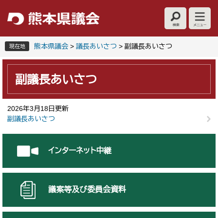
ペ
メ
ー
ニ
ジ
ュ
の
ー
先
を
熊本県議会
>
議長あいさつ
>
副議長あいさつ
現在地
頭
飛
本
で
ば
文
す
し
副議長あいさつ
。
て
本
文
2026年3月18日更新
へ
副議長あいさつ
インターネット中継
議案等及び委員会資料