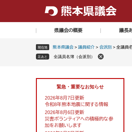
ペ
メ
ー
ニ
ジ
ュ
の
ー
県議会の概要
議長
先
を
頭
飛
で
ば
熊本県議会
>
議員紹介
>
会派別
>
全議員名
現在地
す
し
全議員名簿（会派別）
。
て
本
文
へ
緊急・重要なお知らせ
2026年8月7日更新
令和8年熊本地震に関する情報
2026年8月6日更新
災害ボランティアへの積極的な参
加をお願いします