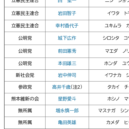
立憲民主連合
西 聖一
ニシ ショ
立憲民主連合
岩田智子
イワタ ト
立憲民主連合
幸村香代子
ユキムラ 
公明党
城下広作
シロシタ コ
公明党
前田憲秀
マエダ ノ
公明党
本田雄三
ホンダ ユ
新社会党
岩中伸司
イワナカ 
参政党
高井千歳
（注2）
タカイ チ
熊本維新の会
星野愛斗
ホシノ マ
無所属
増永慎一郎
マスナガ シン
無所属
亀田英雄
カメダ ヒ