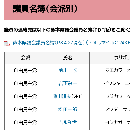
議員名簿（会派別）
議員の連絡先は以下の熊本県議会議員名簿（PDF版）をご覧く
熊本県議会議員名簿（R8.4.27現在） （PDFファイル：124KB
会派
氏名
フリガ
自由民主党
前川 收
マエカワ 
自由民主党
岩下栄一
イワシタ エ
自由民主党
藤川隆夫
（注1）
フジカワ 
自由民主党
松田三郎
マツダ サ
自由民主党
吉永和世
ヨシナガ 