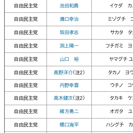
自由民主党
池田和貴
イケダ カ
自由民主党
溝口幸治
ミゾグチ 
自由民主党
坂田孝志
サカタ タ
自由民主党
渕上陽一
フチガミ ヨ
自由民主党
山口 裕
ヤマグチ 
自由民主党
高野洋介
（注2）
タカノ ヨ
自由民主党
内野幸喜
ウチノ コ
自由民主党
高木健次
（注2）
タカキ ケ
自由民主党
緒方勇二
オガタ ユ
自由民主党
橋口海平
ハシグチ カ