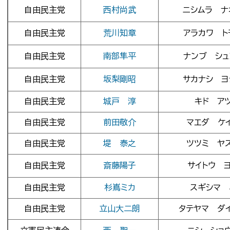
自由民主党
西村尚武
ニシムラ ナ
自由民主党
荒川知章
アラカワ ト
自由民主党
南部隼平
ナンブ シュ
自由民主党
坂梨剛昭
サカナシ ヨ
自由民主党
城戸 淳
キド ア
自由民主党
前田敬介
マエダ ケ
自由民主党
堤 泰之
ツツミ ヤ
自由民主党
斎藤陽子
サイトウ 
自由民主党
杉嶌ミカ
スギシマ 
自由民主党
立山大二朗
タテヤマ ダ