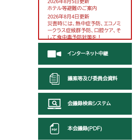
2026年8月5日更新
ホテル等避難のご案内
2026年8月4日更新
災害時には、熱中症予防、エコノミ
ークラス症候群予防、口腔ケア、そ
して食中毒予防対策を！
2026年7月6日更新
最新の防災情報は「防災情報くま
インターネット中継
もと」でご確認ください
議案等及び委員会資料
会議録検索システム
本会議録(ＰＤＦ)