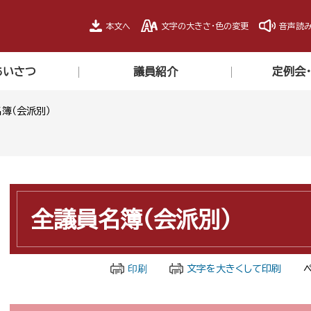
本文へ
文字の大きさ・色の変更
音声読
あいさつ
議員紹介
定例会
簿（会派別）
本
文
全議員名簿（会派別）
印刷
文字を大きくして印刷
ペ