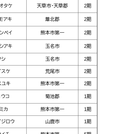
オタケ
天草市・天草郡
2期
モアキ
葦北郡
2期
ンペイ
熊本市第一
2期
シアキ
玉名市
2期
ツシ
玉名市
2期
イスケ
荒尾市
2期
スユキ
熊本市第一
2期
ヨウコ
菊池郡
1期
ミカ
熊本市第一
1期
イジロウ
山鹿市
1期