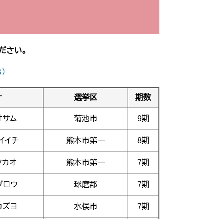
ださい。
）
ナ
選挙区
期数
オサム
菊池市
9期
イイチ
熊本市第一
8期
タカオ
熊本市第一
7期
ブロウ
球磨郡
7期
カズヨ
水俣市
7期