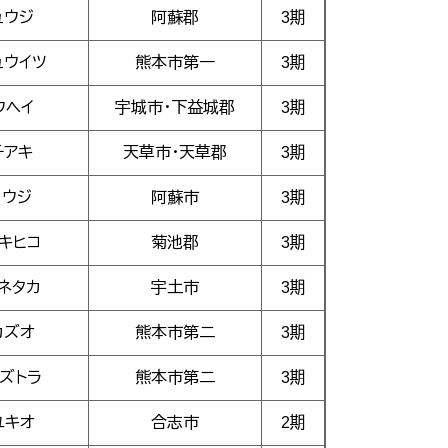
ュウジ
阿蘇郡
3期
ュウイツ
熊本市第一
3期
ウヘイ
宇城市・下益城郡
3期
チアキ
天草市・天草郡
3期
コウジ
阿蘇市
3期
キヒコ
菊池郡
3期
ネタカ
宇土市
3期
カズオ
熊本市第二
3期
ズトラ
熊本市第二
3期
ユキオ
合志市
2期