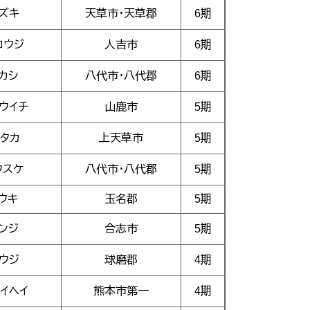
ズキ
天草市・天草郡
6期
コウジ
人吉市
6期
カシ
八代市・八代郡
6期
ウイチ
山鹿市
5期
ユタカ
上天草市
5期
ウスケ
八代市・八代郡
5期
ウキ
玉名郡
5期
ンジ
合志市
5期
ウジ
球磨郡
4期
イヘイ
熊本市第一
4期