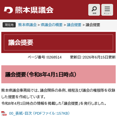
ペ
メ
ー
ニ
ジ
ュ
の
ー
先
を
熊本県議会
>
県議会の概要
>
議会提要
>
議会提要
現在地
頭
飛
本
で
ば
文
す
し
議会提要
。
て
本
ページ番号：0268514
更新日：2026年6月15日更新
文
へ
議会提要（令和8年4月1日時点）
熊本県議会事務局では、議会関係の条例、規程及び議会の権限等を収録
した提要を作成しています。
令和8年4月1日時点の情報を掲載した「議会提要」を発行しました。
00_表紙・目次 （PDFファイル：157KB）