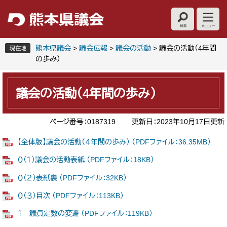
ペ
メ
ー
ニ
ジ
ュ
の
ー
先
を
熊本県議会
>
議会広報
>
議会の活動
>
議会の活動（4年間
現在地
頭
飛
の歩み）
で
ば
本
す
し
文
。
て
議会の活動（4年間の歩み）
本
文
ページ番号：0187319
更新日：2023年10月17日更新
へ
【全体版】議会の活動（４年間の歩み） （PDFファイル：36.35MB）
０（１）議会の活動表紙 （PDFファイル：18KB）
０（２）表紙裏 （PDFファイル：32KB）
０（３）目次 （PDFファイル：113KB）
１ 議員定数の変遷 （PDFファイル：119KB）