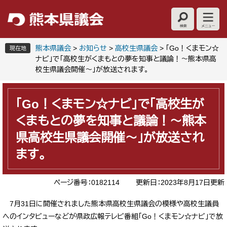
ペ
メ
ー
ニ
ジ
ュ
の
ー
先
を
熊本県議会
>
お知らせ
>
高校生県議会
>
「Go！くまモン☆
現在地
頭
飛
ナビ」で「高校生がくまもとの夢を知事と議論！～熊本県高
で
ば
校生県議会開催～」が放送されます。
す
し
本
。
て
文
本
「Go！くまモン☆ナビ」で「高校生が
文
くまもとの夢を知事と議論！～熊本
へ
県高校生県議会開催～」が放送され
ます。
ページ番号：0182114
更新日：2023年8月17日更新
7月31日に開催されました熊本県高校生県議会の模様や高校生議員
へのインタビューなどが県政広報テレビ番組「Go！くまモン☆ナビ」で放