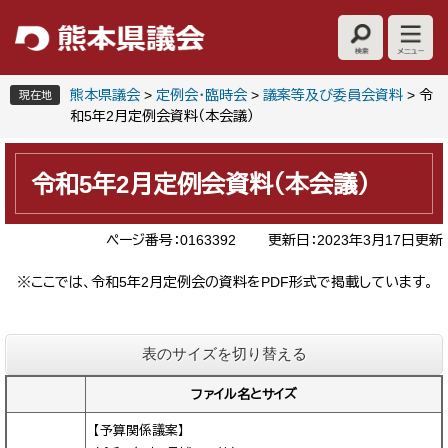
ペ
メ
ー
ニ
ジ
ュ
の
ー
先
を
熊本県議会
>
定例会・臨時会
>
議案等及び委員会資料
>
令
現在地
頭
飛
和5年2月定例会資料（本会議）
で
ば
本
す
し
文
。
て
令和5年2月定例会資料（本会議）
本
文
ページ番号：0163392
更新日：2023年3月17日更新
へ
※ここでは、令和5年2月定例会の資料をPDF形式で掲載しています。
表のサイズを切り替える
ファイル名とサイズ
【予算関係議案】