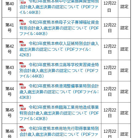
令和3年度熊本県中小企業振興資金特別
12月22
第40
認定
会計歳入歳出決算の認定について （PDFファ
号
日
イル：44KB）
令和3年度熊本県母子父子寡婦福祉資金
第41
12月22
認定
特別会計歳入歳出決算の認定について （PDF
号
日
ファイル：44KB）
令和3年度熊本県収入証紙特別会計歳入
第42
12月22
認定
歳出決算の認定について （PDFファイル：
号
日
42KB）
令和3年度熊本県立高等学校実習資金特
第43
12月22
認定
別会計歳入歳出決算の認定について （PDFフ
号
日
ァイル：44KB）
令和3年度熊本県港湾整備事業特別会計
第44
12月22
認定
歳入歳出決算の認定について （PDFファイル：
号
日
43KB）
令和3年度熊本県臨海工業用地造成事業
第45
12月22
認定
特別会計歳入歳出決算の認定について （PDF
号
日
ファイル：43KB）
令和3年度熊本県用地先行取得事業特別
第46
12月22
認定
会計歳入歳出決算の認定について （PDFファ
号
日