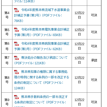
ァイル：114KB）
令和4年度熊本県流域下水道事業会
第4
12月22
可決
計補正予算（第1号） （PDFファイル：
号
日
76KB）
令和4年度熊本県電気事業会計補正
第5
12月22
可決
号
日
予算（第1号） （PDFファイル：65KB）
第6
令和4年度熊本県病院事業会計補正
12月22
可決
日
号
予算（第1号） （PDFファイル：62KB）
第7
専決処分の報告及び承認について
12月22
承認
日
号
（PDFファイル：121KB）
熊本県知事の権限に属する事務処
理の特例に関する条例の一部を改正する
第8
12月22
可決
号
日
条例の制定について （PDFファイル：
124KB）
熊本県手数料条例の一部を改正す
第9
12月22
可決
る条例の制定について （PDFファイル：
号
日