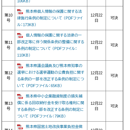
106KB）
熊本県個人情報の保護に関する法
第10
12月22
可決
律施行条例の制定について （PDFファイ
号
日
ル：173KB）
個人情報の保護に関する法律の一
部改正等に伴う関係条例の整備に関する
第11
12月22
可決
号
日
条例の制定について （PDFファイル：
110KB）
熊本県議会議員及び熊本県知事の
選挙における選挙運動の公費負担に関す
第12
12月22
可決
号
日
る条例の一部を改正する条例の制定につ
いて （PDFファイル：65KB）
熊本県中小企業融資制度の損失補
償に係る回収納付金を受け取る権利に関
第13
12月22
可決
号
日
する条例の一部を改正する条例の制定に
ついて （PDFファイル：79KB）
熊本県国営土地改良事業負担金徴