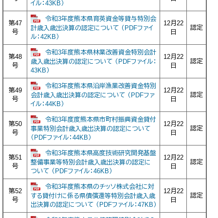
イル：43KB）
令和3年度熊本県育英資金等貸与特別会
第47
12月22
認定
計歳入歳出決算の認定について （PDFファイ
号
日
ル：42KB）
令和3年度熊本県林業改善資金特別会計
第48
12月22
認定
歳入歳出決算の認定について （PDFファイル：
号
日
43KB）
令和3年度熊本県沿岸漁業改善資金特別
第49
12月22
認定
会計歳入歳出決算の認定について （PDFファ
号
日
イル：44KB）
令和3年度度熊本県市町村振興資金貸付
第50
12月22
認定
事業特別会計歳入歳出決算の認定について
号
日
（PDFファイル：44KB）
令和3年度熊本県高度技術研究開発基盤
第51
12月22
認定
整備事業等特別会計歳入歳出決算の認定に
号
日
ついて （PDFファイル：46KB）
令和3年度熊本県のチッソ株式会社に対
第52
12月22
認定
する貸付けに係る県債償還等特別会計歳入歳
号
日
出決算の認定について （PDFファイル：47KB）