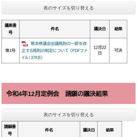
表のサイズを切り替える
議案番
件名
議決日
結果
号
熊本県議会会議規則の一部を改
12月22
可決
第1号
正する規則の制定について （PDFファ
日
イル：37KB）
令和4年12月定例会 請願の議決結果
表のサイズを切り替える
請願番
件名
議決日
結果
号