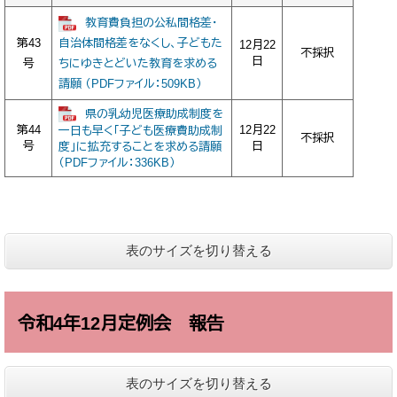
教育費負担の公私間格差・
第43
自治体間格差をなくし、子どもた
12月22
不採択
日
号
ちにゆきとどいた教育を求める
請願 （PDFファイル：509KB）
県の乳幼児医療助成制度を
第44
12月22
一日も早く「子ども医療費助成制
不採択
号
日
度」に拡充することを求める請願
（PDFファイル：336KB）
表のサイズを切り替える
令和4年12月定例会 報告
表のサイズを切り替える