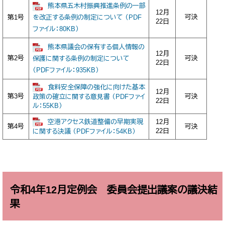
熊本県五木村振興推進条例の一部
12月
可決
第1号
を改正する条例の制定について （PDF
22日
ファイル：80KB）
熊本県議会の保有する個人情報の
12月
第2号
可決
保護に関する条例の制定について
22日
（PDFファイル：935KB）
食料安全保障の強化に向けた基本
12月
第3号
可決
政策の確立に関する意見書 （PDFファイ
22日
ル：55KB）
空港アクセス鉄道整備の早期実現
12月
第4号
可決
22日
に関する決議 （PDFファイル：54KB）
令和4年12月定例会 委員会提出議案の議決結
果