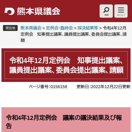
ペ
メ
ー
ニ
ジ
ュ
の
ー
先
を
熊本県議会
>
定例会・臨時会
>
採決結果等
>
令和4年12月
現在地
頭
飛
定例会 知事提出議案、議員提出議案、委員会提出議案、請
で
ば
願
す
し
本
。
て
文
本
令和4年12月定例会 知事提出議案、
文
議員提出議案、委員会提出議案、請願
へ
ページ番号：0156158
更新日：2022年12月22日更新
令和4年12月定例会 議案の議決結果及び報
告