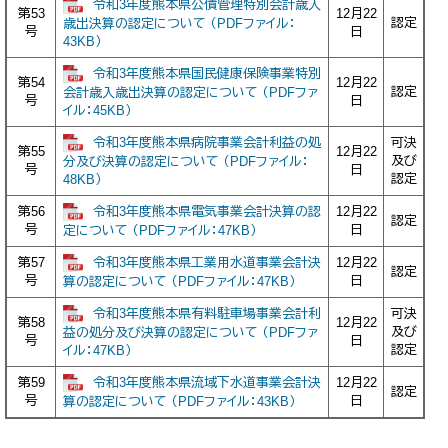
令和3年度熊本県公債管理特別会計歳入
第53
12月22
認定
歳出決算の認定について （PDFファイル：
号
日
43KB）
令和3年度熊本県国民健康保険事業特別
第54
12月22
認定
会計歳入歳出決算の認定について （PDFファ
号
日
イル：45KB）
令和3年度熊本県病院事業会計利益の処
可決
第55
12月22
及び
分及び決算の認定について （PDFファイル：
号
日
認定
48KB）
令和3年度熊本県電気事業会計決算の認
第56
12月22
認定
号
日
定について （PDFファイル：47KB）
令和3年度熊本県工業用水道事業会計決
第57
12月22
認定
号
日
算の認定について （PDFファイル：47KB）
令和3年度熊本県有料駐車場事業会計利
可決
第58
12月22
及び
益の処分及び決算の認定について （PDFファ
号
日
認定
イル：47KB）
令和3年度熊本県流域下水道事業会計決
第59
12月22
認定
号
日
算の認定について （PDFファイル：43KB）