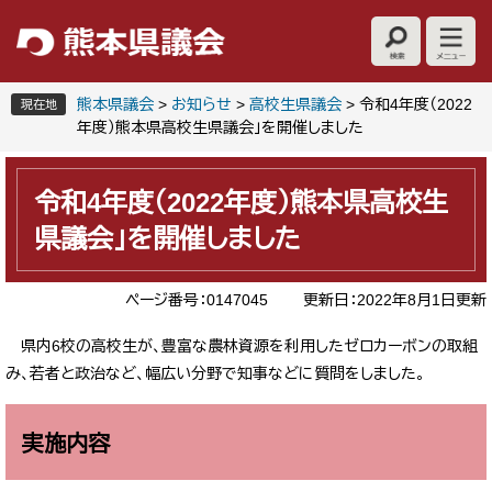
ペ
メ
ー
ニ
ジ
ュ
の
ー
先
を
熊本県議会
>
お知らせ
>
高校生県議会
>
令和4年度（2022
現在地
頭
飛
年度）熊本県高校生県議会」を開催しました
で
ば
本
す
し
文
。
て
令和4年度（2022年度）熊本県高校生
本
県議会」を開催しました
文
へ
ページ番号：0147045
更新日：2022年8月1日更新
県内6校の高校生が、豊富な農林資源を利用したゼロカーボンの取組
み、若者と政治など、幅広い分野で知事などに質問をしました。
実施内容