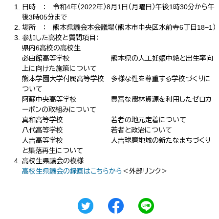
日時 ： 令和4年（2022年）8月1日（月曜日）午後1時30分から午
後3時05分まで
場所 ： 熊本県議会本会議場（熊本市中央区水前寺6丁目18−1）
参加した高校と質問項目：
県内6高校の高校生
必由館高等学校 熊本県の人工妊娠中絶と出生率向
上に向けた施策について
熊本学園大学付属高等学校 多様な性を尊重する学校づくりに
ついて
阿蘇中央高等学校 豊富な農林資源を利用したゼロカ
ーボンの取組みについて
真和高等学校 若者の地元定着について
八代高等学校 若者と政治について
人吉高等学校 人吉球磨地域の新たなまちづくり
と集落再生について
高校生県議会の模様
高校生県議会の録画はこちらから
＜外部リンク＞