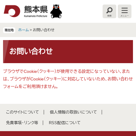
ペ
メ
ー
ニ
検
メ
ジ
ュ
索
ニ
の
ー
ュ
ー
先
を
ホーム
>
お問い合わせ
現在地
頭
飛
で
ば
本
す
し
文
お問い合わせ
。
て
本
文
ブラウザでCookie（クッキー）が使用できる設定になっていない、また
へ
は、ブラウザがCookie（クッキー）に対応していないため、お問い合わせ
フォームをご利用頂けません。
このサイトについて
個人情報の取扱いについて
免責事項・リンク等
RSS配信について