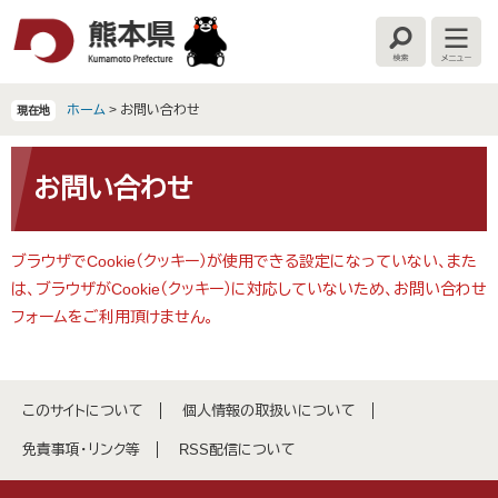
ペ
メ
ー
ニ
検
メ
ジ
ュ
索
ニ
の
ー
ュ
ー
先
を
ホーム
>
お問い合わせ
現在地
頭
飛
で
ば
本
す
し
文
お問い合わせ
。
て
本
文
ブラウザでCookie（クッキー）が使用できる設定になっていない、また
へ
は、ブラウザがCookie（クッキー）に対応していないため、お問い合わせ
フォームをご利用頂けません。
このサイトについて
個人情報の取扱いについて
免責事項・リンク等
RSS配信について