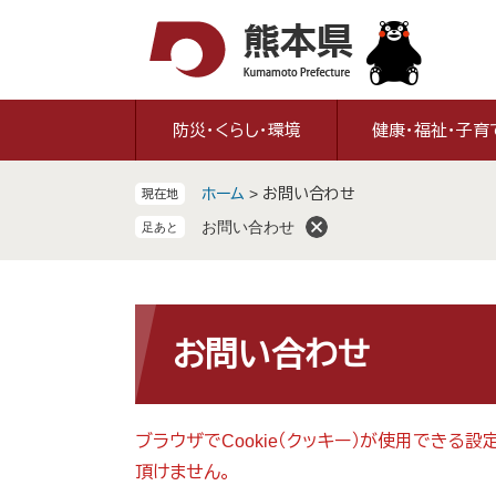
ペ
メ
ー
ニ
ジ
ュ
の
ー
先
を
防災・くらし・環境
健康・福祉・子育
頭
飛
で
ば
ホーム
>
お問い合わせ
現在地
す
し
。
て
お問い合わせ
本
文
へ
本
文
お問い合わせ
ブラウザでCookie（クッキー）が使用できる
頂けません。