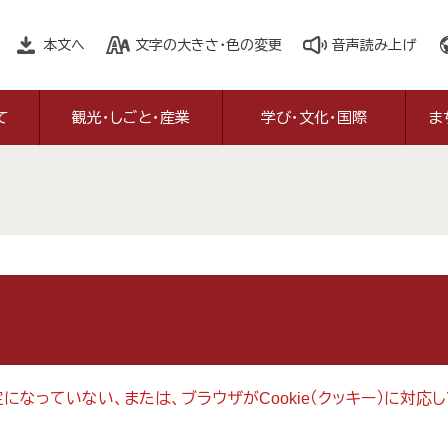
本文へ
文字の大きさ・色の変更
音声読み上げ
て
観光・しごと・産業
学び・文化・国際
ま
設定になっていない、または、ブラウザがCookie（クッキー）に