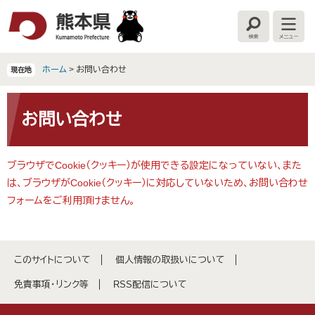
ペ
メ
ー
ニ
検
メ
ジ
ュ
索
ニ
の
ー
ュ
ー
先
を
ホーム
>
お問い合わせ
現在地
頭
飛
で
ば
本
す
し
文
お問い合わせ
。
て
本
文
ブラウザでCookie（クッキー）が使用できる設定になっていない、また
へ
は、ブラウザがCookie（クッキー）に対応していないため、お問い合わせ
フォームをご利用頂けません。
このサイトについて
個人情報の取扱いについて
免責事項・リンク等
RSS配信について