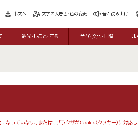
本文へ
文字の大きさ・色の変更
音声読み上げ
て
観光・しごと・産業
学び・文化・国際
ま
設定になっていない、または、ブラウザがCookie（クッキー）に