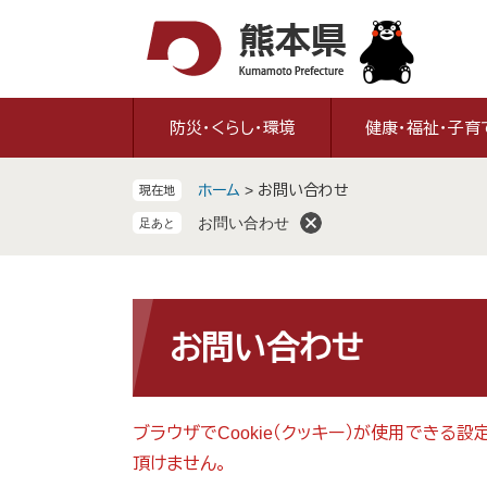
ペ
メ
ー
ニ
ジ
ュ
の
ー
先
を
防災・くらし・環境
健康・福祉・子育
頭
飛
で
ば
ホーム
>
お問い合わせ
現在地
す
し
。
て
お問い合わせ
本
文
へ
本
文
お問い合わせ
ブラウザでCookie（クッキー）が使用できる
頂けません。