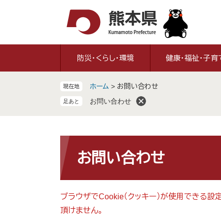
ペ
メ
ー
ニ
ジ
ュ
の
ー
先
を
防災・くらし・環境
健康・福祉・子育
頭
飛
で
ば
ホーム
>
お問い合わせ
現在地
す
し
。
て
お問い合わせ
本
文
へ
本
文
お問い合わせ
ブラウザでCookie（クッキー）が使用できる
頂けません。