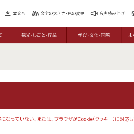
本文へ
文字の大きさ・色の変更
音声読み上げ
て
観光・しごと・産業
学び・文化・国際
ま
設定になっていない、または、ブラウザがCookie（クッキー）に