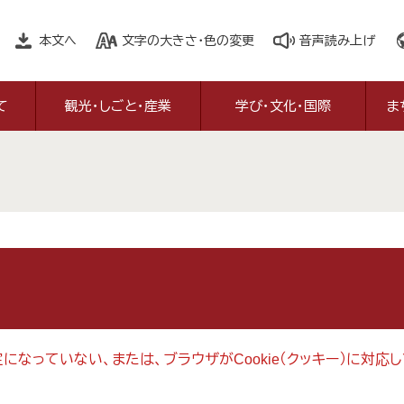
本文へ
文字の大きさ・色の変更
音声読み上げ
て
観光・しごと・産業
学び・文化・国際
ま
設定になっていない、または、ブラウザがCookie（クッキー）に