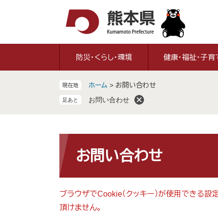
ペ
メ
ー
ニ
ジ
ュ
の
ー
先
を
防災・くらし・環境
健康・福祉・子育
頭
飛
で
ば
ホーム
>
お問い合わせ
現在地
す
し
。
て
お問い合わせ
本
文
へ
本
文
お問い合わせ
ブラウザでCookie（クッキー）が使用できる
頂けません。