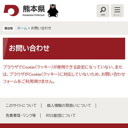
ペ
メ
ー
ニ
検
メ
ジ
ュ
索
ニ
の
ー
ュ
ー
先
を
ホーム
>
お問い合わせ
現在地
頭
飛
で
ば
本
す
し
文
お問い合わせ
。
て
本
文
ブラウザでCookie（クッキー）が使用できる設定になっていない、また
へ
は、ブラウザがCookie（クッキー）に対応していないため、お問い合わせ
フォームをご利用頂けません。
このサイトについて
個人情報の取扱いについて
免責事項・リンク等
RSS配信について