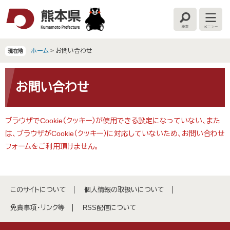
ペ
メ
ー
ニ
検
メ
ジ
ュ
索
ニ
の
ー
ュ
ー
先
を
ホーム
>
お問い合わせ
現在地
頭
飛
で
ば
本
す
し
文
お問い合わせ
。
て
本
文
ブラウザでCookie（クッキー）が使用できる設定になっていない、また
へ
は、ブラウザがCookie（クッキー）に対応していないため、お問い合わせ
フォームをご利用頂けません。
このサイトについて
個人情報の取扱いについて
免責事項・リンク等
RSS配信について