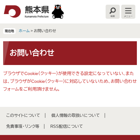
ペ
メ
ー
ニ
検
メ
ジ
ュ
索
ニ
の
ー
ュ
ー
先
を
ホーム
>
お問い合わせ
現在地
頭
飛
で
ば
本
す
し
文
お問い合わせ
。
て
本
文
ブラウザでCookie（クッキー）が使用できる設定になっていない、また
へ
は、ブラウザがCookie（クッキー）に対応していないため、お問い合わせ
フォームをご利用頂けません。
このサイトについて
個人情報の取扱いについて
免責事項・リンク等
RSS配信について