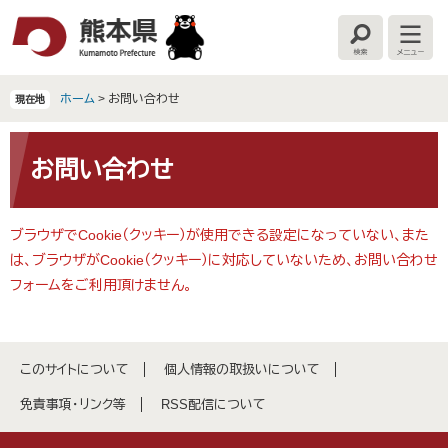
ペ
メ
ー
ニ
検
メ
ジ
ュ
索
ニ
の
ー
ュ
ー
先
を
ホーム
>
お問い合わせ
現在地
頭
飛
で
ば
本
す
し
文
お問い合わせ
。
て
本
文
ブラウザでCookie（クッキー）が使用できる設定になっていない、また
へ
は、ブラウザがCookie（クッキー）に対応していないため、お問い合わせ
フォームをご利用頂けません。
このサイトについて
個人情報の取扱いについて
免責事項・リンク等
RSS配信について