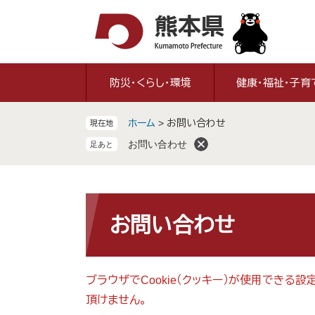
ペ
メ
ー
ニ
ジ
ュ
の
ー
先
を
防災・くらし・環境
健康・福祉・子育
頭
飛
で
ば
ホーム
>
お問い合わせ
現在地
す
し
。
て
お問い合わせ
本
文
へ
本
文
お問い合わせ
ブラウザでCookie（クッキー）が使用できる
頂けません。