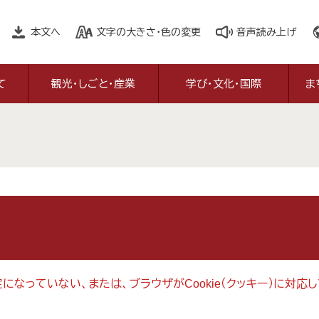
本文へ
文字の大きさ・色の変更
音声読み上げ
て
観光・しごと・産業
学び・文化・国際
ま
設定になっていない、または、ブラウザがCookie（クッキー）に