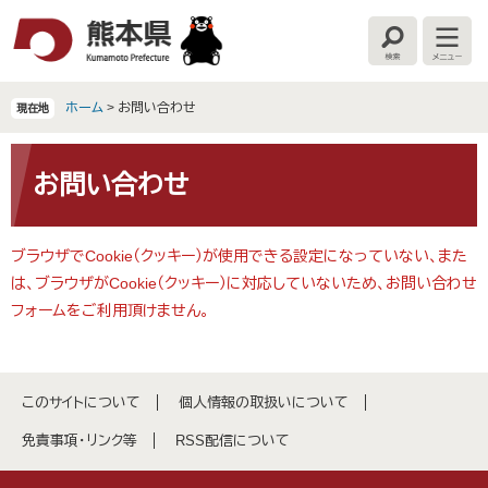
ペ
メ
ー
ニ
検
メ
ジ
ュ
索
ニ
の
ー
ュ
ー
先
を
ホーム
>
お問い合わせ
現在地
頭
飛
で
ば
本
す
し
文
お問い合わせ
。
て
本
文
ブラウザでCookie（クッキー）が使用できる設定になっていない、また
へ
は、ブラウザがCookie（クッキー）に対応していないため、お問い合わせ
フォームをご利用頂けません。
このサイトについて
個人情報の取扱いについて
免責事項・リンク等
RSS配信について