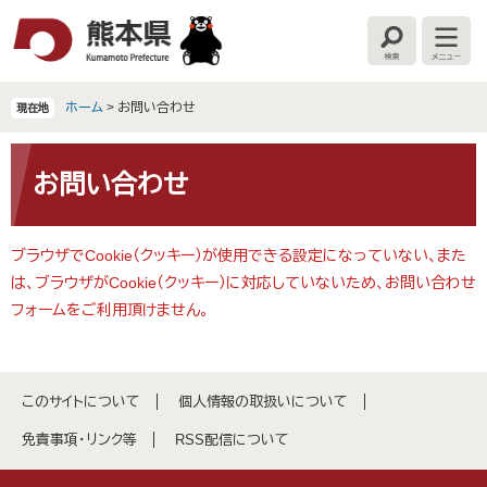
ペ
メ
ー
ニ
検
メ
ジ
ュ
索
ニ
の
ー
ュ
ー
先
を
ホーム
>
お問い合わせ
現在地
頭
飛
で
ば
本
す
し
文
お問い合わせ
。
て
本
文
ブラウザでCookie（クッキー）が使用できる設定になっていない、また
へ
は、ブラウザがCookie（クッキー）に対応していないため、お問い合わせ
フォームをご利用頂けません。
このサイトについて
個人情報の取扱いについて
免責事項・リンク等
RSS配信について