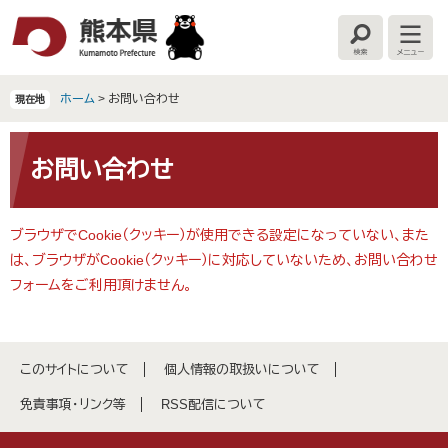
ペ
メ
ー
ニ
検
メ
ジ
ュ
索
ニ
の
ー
ュ
ー
先
を
ホーム
>
お問い合わせ
現在地
頭
飛
で
ば
本
す
し
文
お問い合わせ
。
て
本
文
ブラウザでCookie（クッキー）が使用できる設定になっていない、また
へ
は、ブラウザがCookie（クッキー）に対応していないため、お問い合わせ
フォームをご利用頂けません。
このサイトについて
個人情報の取扱いについて
免責事項・リンク等
RSS配信について