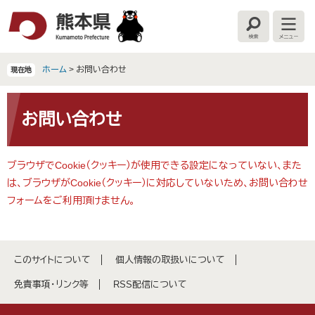
ペ
メ
ー
ニ
検
メ
ジ
ュ
索
ニ
の
ー
ュ
ー
先
を
ホーム
>
お問い合わせ
現在地
頭
飛
で
ば
本
す
し
文
お問い合わせ
。
て
本
文
ブラウザでCookie（クッキー）が使用できる設定になっていない、また
へ
は、ブラウザがCookie（クッキー）に対応していないため、お問い合わせ
フォームをご利用頂けません。
このサイトについて
個人情報の取扱いについて
免責事項・リンク等
RSS配信について