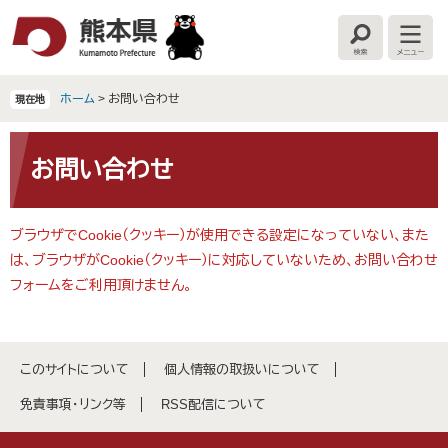
ペ
メ
ー
ニ
検
メ
ジ
ュ
索
ニ
の
ー
ュ
ー
先
を
ホーム
>
お問い合わせ
現在地
頭
飛
で
ば
本
す
し
文
お問い合わせ
。
て
本
文
ブラウザでCookie（クッキー）が使用できる設定になっていない、また
へ
は、ブラウザがCookie（クッキー）に対応していないため、お問い合わせ
フォームをご利用頂けません。
このサイトについて
個人情報の取扱いについて
免責事項・リンク等
RSS配信について