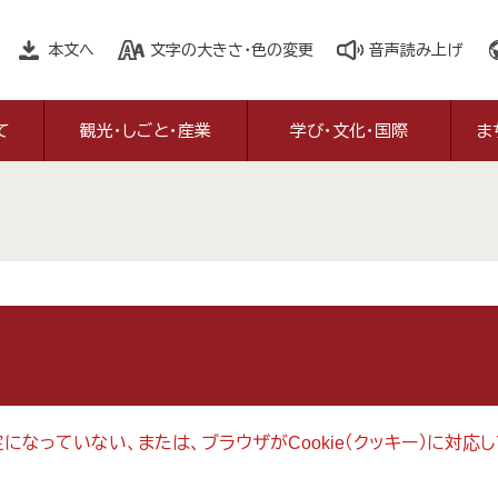
本文へ
文字の大きさ・色の変更
音声読み上げ
て
観光・しごと・産業
学び・文化・国際
ま
設定になっていない、または、ブラウザがCookie（クッキー）に