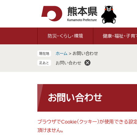
ペ
メ
ー
ニ
ジ
ュ
の
ー
先
を
防災・くらし・環境
健康・福祉・子育
頭
飛
で
ば
ホーム
>
お問い合わせ
現在地
す
し
。
て
お問い合わせ
本
文
へ
本
文
お問い合わせ
ブラウザでCookie（クッキー）が使用できる
頂けません。