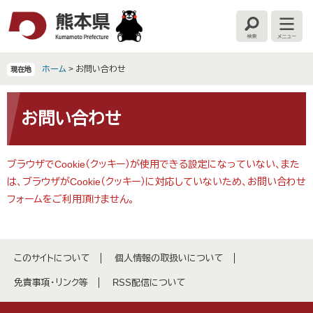
ペ
メ
ー
ニ
検
メ
ジ
ュ
索
ニ
の
ー
ュ
ー
先
を
ホーム
>
お問い合わせ
現在地
頭
飛
で
ば
本
す
し
文
お問い合わせ
。
て
本
文
ブラウザでCookie（クッキー）が使用できる設定になっていない、また
へ
は、ブラウザがCookie（クッキー）に対応していないため、お問い合わせ
フォームをご利用頂けません。
このサイトについて
個人情報の取扱いについて
免責事項・リンク等
RSS配信について