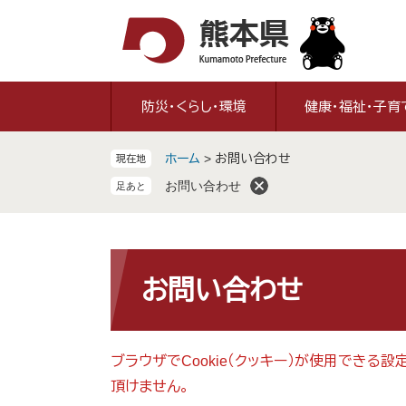
ペ
メ
ー
ニ
ジ
ュ
の
ー
先
を
防災・くらし・環境
健康・福祉・子育
頭
飛
で
ば
ホーム
>
お問い合わせ
現在地
す
し
。
て
お問い合わせ
本
文
へ
本
文
お問い合わせ
ブラウザでCookie（クッキー）が使用できる
頂けません。