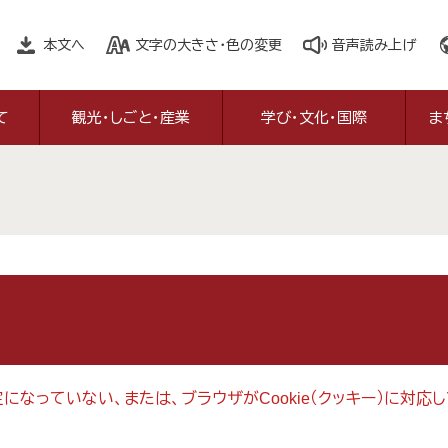
本文へ
文字の大きさ・色の変更
音声読み上げ
て
観光・しごと・産業
学び・文化・国際
ま
設定になっていない、または、ブラウザがCookie（クッキー）に