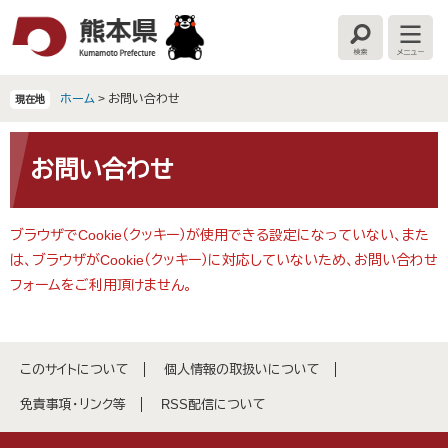
ペ
メ
ー
ニ
検
メ
ジ
ュ
索
ニ
の
ー
ュ
ー
先
を
ホーム
>
お問い合わせ
現在地
頭
飛
で
ば
本
す
し
文
お問い合わせ
。
て
本
文
ブラウザでCookie（クッキー）が使用できる設定になっていない、また
へ
は、ブラウザがCookie（クッキー）に対応していないため、お問い合わせ
フォームをご利用頂けません。
このサイトについて
個人情報の取扱いについて
免責事項・リンク等
RSS配信について