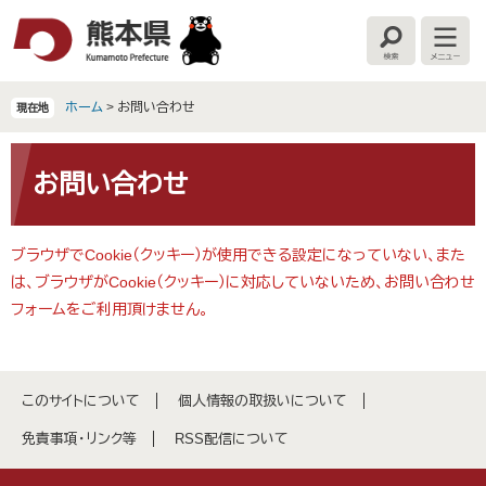
ペ
メ
ー
ニ
検
メ
ジ
ュ
索
ニ
の
ー
ュ
ー
先
を
ホーム
>
お問い合わせ
現在地
頭
飛
で
ば
本
す
し
文
お問い合わせ
。
て
本
文
ブラウザでCookie（クッキー）が使用できる設定になっていない、また
へ
は、ブラウザがCookie（クッキー）に対応していないため、お問い合わせ
フォームをご利用頂けません。
このサイトについて
個人情報の取扱いについて
免責事項・リンク等
RSS配信について