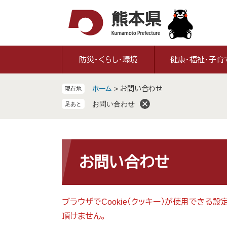
ペ
メ
ー
ニ
ジ
ュ
の
ー
先
を
防災・くらし・環境
健康・福祉・子育
頭
飛
で
ば
ホーム
>
お問い合わせ
現在地
す
し
。
て
お問い合わせ
本
文
へ
本
文
お問い合わせ
ブラウザでCookie（クッキー）が使用できる
頂けません。