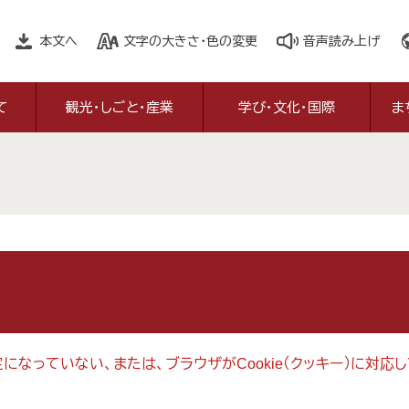
本文へ
文字の大きさ・色の変更
音声読み上げ
て
観光・しごと・産業
学び・文化・国際
ま
設定になっていない、または、ブラウザがCookie（クッキー）に