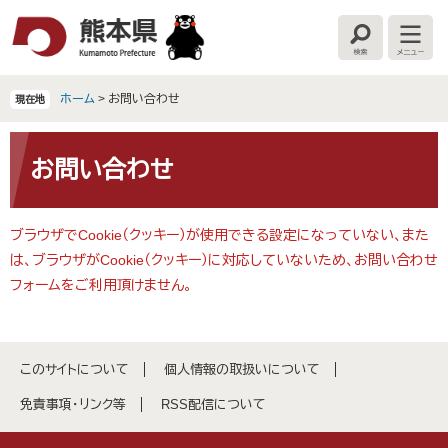
ペ
メ
ー
ニ
検
メ
ジ
ュ
索
ニ
の
ー
ュ
ー
先
を
ホーム
>
お問い合わせ
現在地
頭
飛
で
ば
本
す
し
文
お問い合わせ
。
て
本
文
ブラウザでCookie（クッキー）が使用できる設定になっていない、また
へ
は、ブラウザがCookie（クッキー）に対応していないため、お問い合わせ
フォームをご利用頂けません。
このサイトについて
個人情報の取扱いについて
免責事項・リンク等
RSS配信について