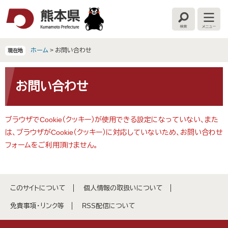
ペ
メ
ー
ニ
検
メ
ジ
ュ
索
ニ
の
ー
ュ
ー
先
を
ホーム
>
お問い合わせ
現在地
頭
飛
で
ば
本
す
し
文
お問い合わせ
。
て
本
文
ブラウザでCookie（クッキー）が使用できる設定になっていない、また
へ
は、ブラウザがCookie（クッキー）に対応していないため、お問い合わせ
フォームをご利用頂けません。
このサイトについて
個人情報の取扱いについて
免責事項・リンク等
RSS配信について