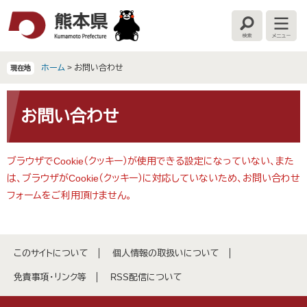
ペ
メ
ー
ニ
検
メ
ジ
ュ
索
ニ
の
ー
ュ
ー
先
を
ホーム
>
お問い合わせ
現在地
頭
飛
で
ば
本
す
し
文
お問い合わせ
。
て
本
文
ブラウザでCookie（クッキー）が使用できる設定になっていない、また
へ
は、ブラウザがCookie（クッキー）に対応していないため、お問い合わせ
フォームをご利用頂けません。
このサイトについて
個人情報の取扱いについて
免責事項・リンク等
RSS配信について