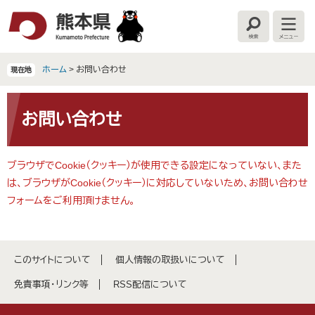
ペ
メ
ー
ニ
検
メ
ジ
ュ
索
ニ
の
ー
ュ
ー
先
を
ホーム
>
お問い合わせ
現在地
頭
飛
で
ば
本
す
し
文
お問い合わせ
。
て
本
文
ブラウザでCookie（クッキー）が使用できる設定になっていない、また
へ
は、ブラウザがCookie（クッキー）に対応していないため、お問い合わせ
フォームをご利用頂けません。
このサイトについて
個人情報の取扱いについて
免責事項・リンク等
RSS配信について