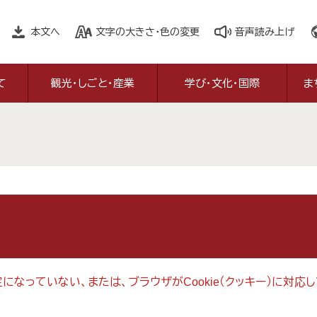
本文へ
文字の大きさ・色の変更
音声読み上げ
て
観光・しごと・産業
学び・文化・国際
ま
設定になっていない、または、ブラウザがCookie（クッキー）に