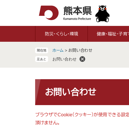
ペ
メ
ー
ニ
ジ
ュ
の
ー
先
を
防災・くらし・環境
健康・福祉・子育
頭
飛
で
ば
ホーム
>
お問い合わせ
現在地
す
し
。
て
お問い合わせ
本
文
へ
本
文
お問い合わせ
ブラウザでCookie（クッキー）が使用できる
頂けません。