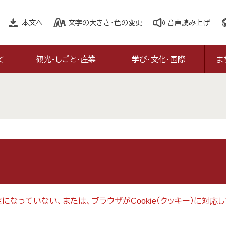
本文へ
文字の大きさ・色の変更
音声読み上げ
て
観光・しごと・産業
学び・文化・国際
ま
設定になっていない、または、ブラウザがCookie（クッキー）に