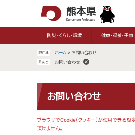
ペ
メ
ー
ニ
ジ
ュ
の
ー
先
を
防災・くらし・環境
健康・福祉・子育
頭
飛
で
ば
ホーム
>
お問い合わせ
現在地
す
し
。
て
お問い合わせ
本
文
へ
本
文
お問い合わせ
ブラウザでCookie（クッキー）が使用できる
頂けません。