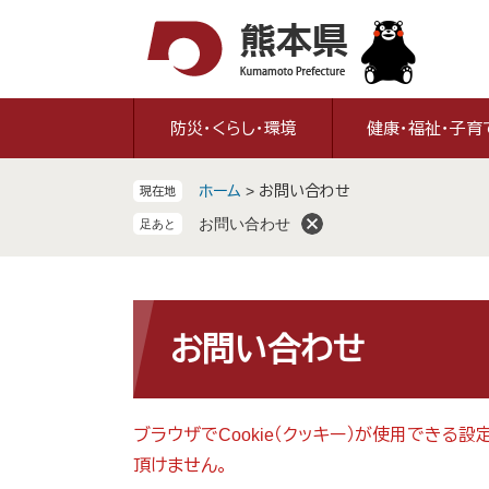
ペ
メ
ー
ニ
ジ
ュ
の
ー
先
を
防災・くらし・環境
健康・福祉・子育
頭
飛
で
ば
ホーム
>
お問い合わせ
現在地
す
し
。
て
お問い合わせ
本
文
へ
本
文
お問い合わせ
ブラウザでCookie（クッキー）が使用できる
頂けません。