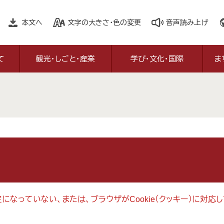
本文へ
文字の大きさ・色の変更
音声読み上げ
て
観光・しごと・産業
学び・文化・国際
ま
設定になっていない、または、ブラウザがCookie（クッキー）に