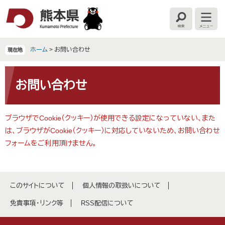
ペ
メ
ー
ニ
検
メ
ジ
ュ
索
ニ
の
ー
ュ
ー
先
を
ホーム
>
お問い合わせ
現在地
頭
飛
で
ば
本
す
し
文
お問い合わせ
。
て
本
文
ブラウザでCookie（クッキー）が使用できる設定になっていない、また
へ
は、ブラウザがCookie（クッキー）に対応していないため、お問い合わせ
フォームをご利用頂けません。
このサイトについて
個人情報の取扱いについて
免責事項・リンク等
RSS配信について