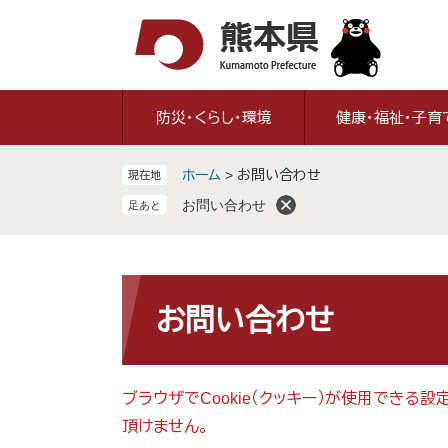
ペ
メ
ー
ニ
ジ
ュ
の
ー
先
を
防災・くらし・環境
健康・福祉・子育
頭
飛
で
ば
ホーム
>
お問い合わせ
現在地
す
し
。
て
お問い合わせ
本
文
へ
本
文
お問い合わせ
ブラウザでCookie（クッキー）が使用できる
頂けません。