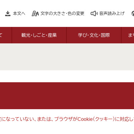
本文へ
文字の大きさ・色の変更
音声読み上げ
て
観光・しごと・産業
学び・文化・国際
ま
設定になっていない、または、ブラウザがCookie（クッキー）に