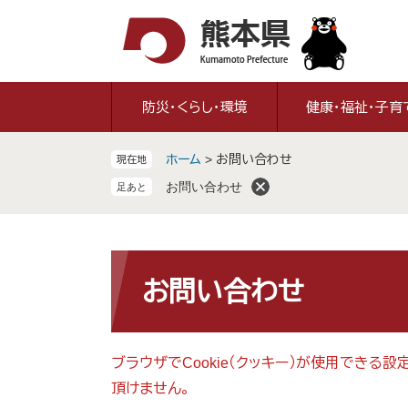
ペ
メ
ー
ニ
ジ
ュ
の
ー
先
を
防災・くらし・環境
健康・福祉・子育
頭
飛
で
ば
ホーム
>
お問い合わせ
現在地
す
し
。
て
お問い合わせ
本
文
へ
本
文
お問い合わせ
ブラウザでCookie（クッキー）が使用できる
頂けません。