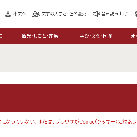
本文へ
文字の大きさ・色の変更
音声読み上げ
て
観光・しごと・産業
学び・文化・国際
ま
設定になっていない、または、ブラウザがCookie（クッキー）に