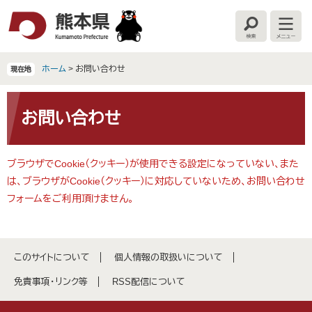
ペ
メ
ー
ニ
検
メ
ジ
ュ
索
ニ
の
ー
ュ
ー
先
を
ホーム
>
お問い合わせ
現在地
頭
飛
で
ば
本
す
し
文
お問い合わせ
。
て
本
文
ブラウザでCookie（クッキー）が使用できる設定になっていない、また
へ
は、ブラウザがCookie（クッキー）に対応していないため、お問い合わせ
フォームをご利用頂けません。
このサイトについて
個人情報の取扱いについて
免責事項・リンク等
RSS配信について